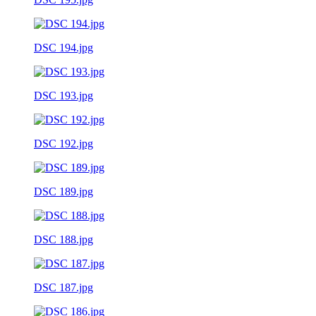
DSC 194.jpg
DSC 193.jpg
DSC 192.jpg
DSC 189.jpg
DSC 188.jpg
DSC 187.jpg