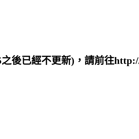
之後已經不更新)，請前往http://ww