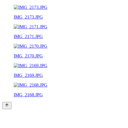
IMG_2173.JPG
IMG_2171.JPG
IMG_2170.JPG
IMG_2169.JPG
IMG_2168.JPG