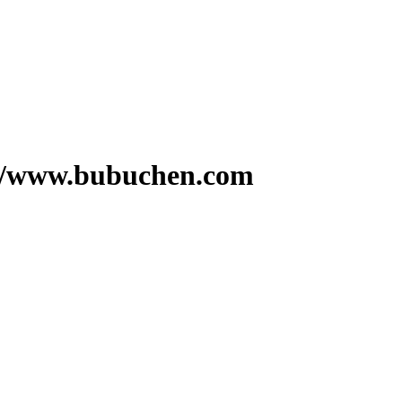
w.bubuchen.com