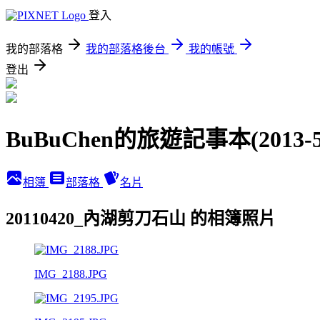
登入
我的部落格
我的部落格後台
我的帳號
登出
BuBuChen的旅遊記事本(2013-5
相簿
部落格
名片
20110420_內湖剪刀石山 的相簿照片
IMG_2188.JPG