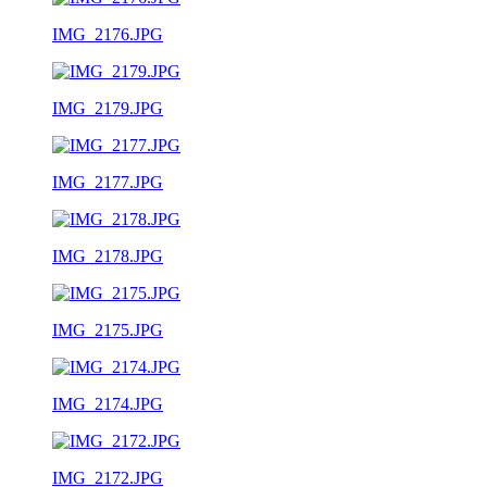
IMG_2176.JPG
IMG_2179.JPG
IMG_2177.JPG
IMG_2178.JPG
IMG_2175.JPG
IMG_2174.JPG
IMG_2172.JPG